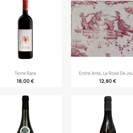
Aperçu rapide
Aperçu rapide


Terre Rare
Entre Amis, Le Rosé De Jo
18,00 €
12,80 €