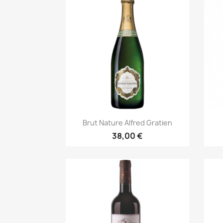
Aperçu rapide

Brut Nature Alfred Gratien
38,00 €