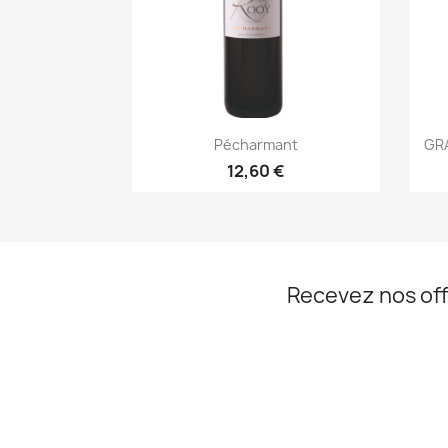
Aperçu rapide

Pécharmant
GR
12,60 €
Recevez nos off