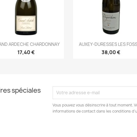
Aperçu rapide
Aperçu rapide


AND ARDECHE CHARDONNAY
AUXEY-DURESSES LES FOS
17,40 €
38,00 €
res spéciales
Vous pouvez vous désinscrire à tout moment. V
informations de contact dans les conditions d'ut