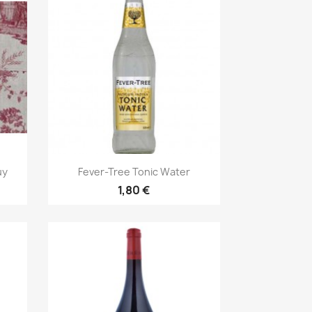
Aperçu rapide

uy
Fever-Tree Tonic Water
1,80 €