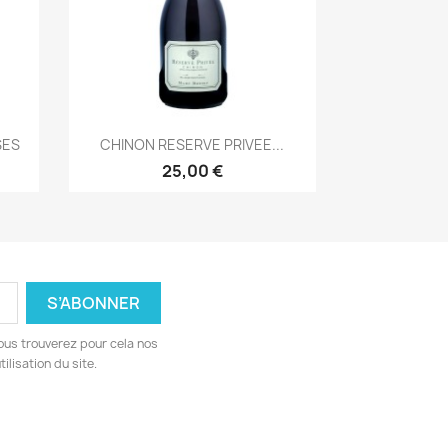
Aperçu rapide

SES
CHINON RESERVE PRIVEE...
25,00 €
ous trouverez pour cela nos
ilisation du site.