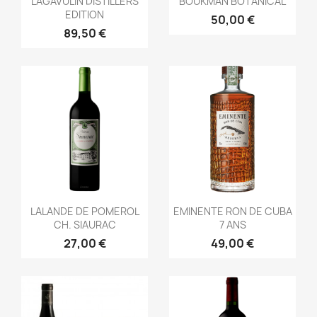
LAGAVULIN DISTILLERS
BOUKMAN BOTANICAL
EDITION
50,00 €
89,50 €
Aperçu rapide
Aperçu rapide


LALANDE DE POMEROL
EMINENTE RON DE CUBA
CH. SIAURAC
7 ANS
27,00 €
49,00 €