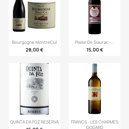
Aperçu rapide
Aperçu rapide


Bourgogne MontreCul
Plaisir De Siaurac -...
28,00 €
15,00 €
Aperçu rapide
Aperçu rapide


QUINTA DA FOZ RESERVA
FRANCS - LES CHARMES
GODARD