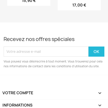
15,90 €
17,00 €
Recevez nos offres spéciales
Vous pouvez vous désinscrire à tout moment. Vous trouverez pour cela
nos informations de contact dans les conditions d'utilisation du site.
VOTRE COMPTE

INFORMATIONS
keyboard_arrow_down